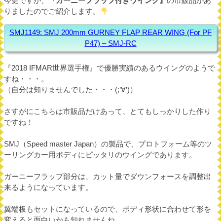
今更ですが、
『ガーニーフラップ付きウイング』
の市販品があ
りましたのでご紹介します。
SMJ1149: SMJ 200mm GURNEY FLAP REAR WING (For PF
P47) – SMJ-RC
『2018 IFMAR世界選手権』で優勝実績のあるウイングのようで
すね・・・。
（自分は知りませんでした・・・(;’∀’)）
さすがにこちらは市販品だけあって、とてもしっかりした作り
ですね！
SMJ（Speed master Japan）の製品で、プロトフォーム等のツ
ーリングカー用ボディにピッタリのウイングであります。
ガーニーフラップ部分は、カット量でダウンフォースを調整出
来るようになっています。
翼端板もセットになっているので、ボディ形状に合わせて形を
変えると面白いかも知れませんね。