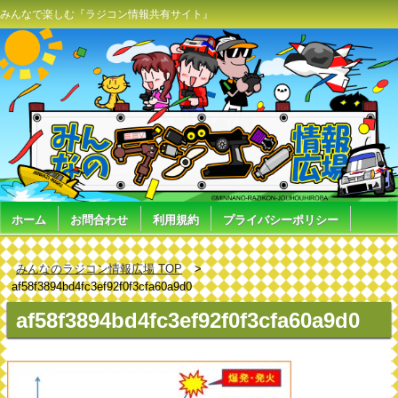
みんなで楽しむ『ラジコン情報共有サイト』
ホーム
お問合わせ
利用規約
プライバシーポリシー
みんなのラジコン情報広場 TOP
af58f3894bd4fc3ef92f0f3cfa60a9d0
af58f3894bd4fc3ef92f0f3cfa60a9d0