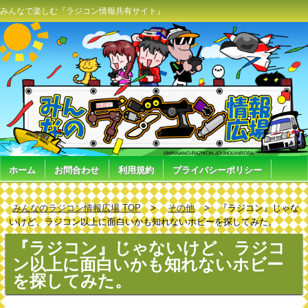
みんなで楽しむ『ラジコン情報共有サイト』
ホーム
お問合わせ
利用規約
プライバシーポリシー
みんなのラジコン情報広場 TOP
その他
『ラジコン』じゃな
いけど、ラジコン以上に面白いかも知れないホビーを探してみた。
『ラジコン』じゃないけど、ラジコ
ン以上に面白いかも知れないホビー
を探してみた。