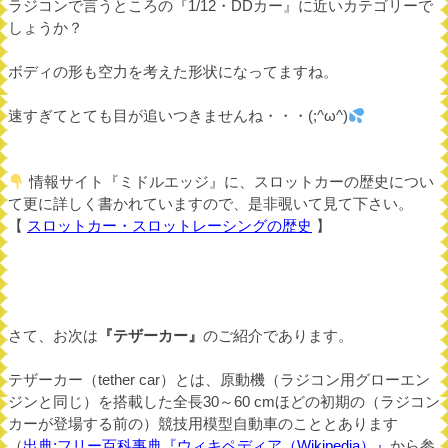
ラジコンで言うところの『1/12・DDカー』に近いカテゴリーで
しょうか？
ボディの形も空力を考えた形状になってますね。
速すぎてとても目が追いつきませんね・・・(;^ω^)
情報サイト『ミドルエッジ』に、スロットカーの歴史につい
て更に詳しく書かれていますので、是非覗いて見て下さい。
【
スロットカー・スロットレーシングの歴史
】
さて、お次は
『テザーカー』
のご紹介であります。
テザーカー（tether car）とは、原動機（ラジコン用グローエン
ジンと同じ）を搭載した全長30～60 cmほどの初期の（ラジコン
カーが登場する前の）競技用模型自動車のこととあります
（
出典:フリー百科事典『ウィキペディア（Wikipedia）』
から参