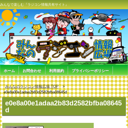
みんなで楽しむ『ラジコン情報共有サイト』
ホーム
お問合わせ
利用規約
プライバシーポリシー
みんなのラジコン情報広場 TOP
e0e8a00e1adaa2b83d2582bfba08645d
e0e8a00e1adaa2b83d2582bfba08645
d