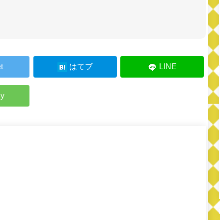
t
はてブ
LINE
ly